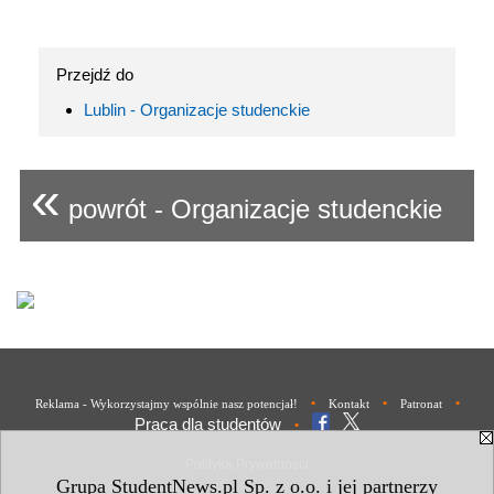
Przejdź do
Lublin - Organizacje studenckie
«
powrót - Organizacje studenckie
•
•
•
Reklama - Wykorzystajmy wspólnie nasz potencjał!
Kontakt
Patronat
Praca dla studentów
•
Polityka Prywatności
Grupa StudentNews.pl Sp. z o.o. i jej partnerzy