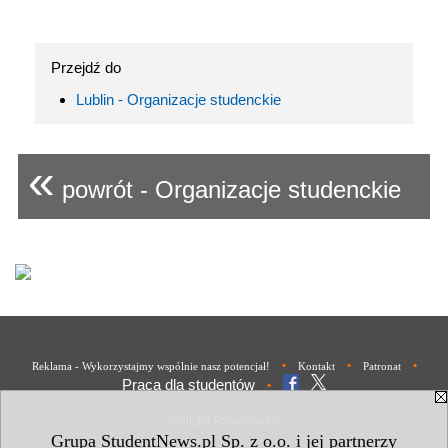
Przejdź do
Lublin - Organizacje studenckie
«
powrót - Organizacje studenckie
•
•
•
Reklama - Wykorzystajmy wspólnie nasz potencjał!
Kontakt
Patronat
Praca dla studentów
•
Polityka Prywatności
Grupa StudentNews.pl Sp. z o.o. i jej partnerzy