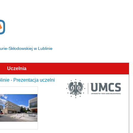
Curie-Skłodowskiej w Lublinie
Uczelnia
inie - Prezentacja uczelni