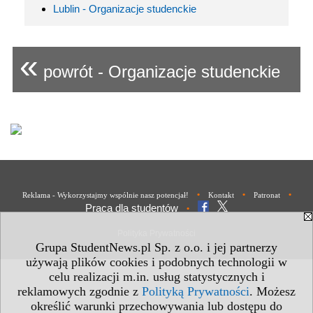
Lublin - Organizacje studenckie
«
powrót - Organizacje studenckie
•
•
•
Reklama - Wykorzystajmy wspólnie nasz potencjał!
Kontakt
Patronat
Praca dla studentów
•
Polityka Prywatności
Grupa StudentNews.pl Sp. z o.o. i jej partnerzy
używają plików cookies i podobnych technologii w
celu realizacji m.in. usług statystycznych i
reklamowych zgodnie z
Polityką Prywatności
. Możesz
określić warunki przechowywania lub dostępu do