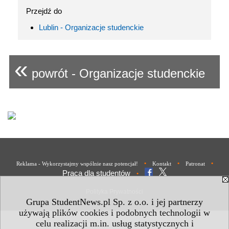
Przejdź do
Lublin - Organizacje studenckie
«
powrót - Organizacje studenckie
•
•
•
Reklama - Wykorzystajmy wspólnie nasz potencjał!
Kontakt
Patronat
Praca dla studentów
•
Polityka Prywatności
Grupa StudentNews.pl Sp. z o.o. i jej partnerzy
używają plików cookies i podobnych technologii w
celu realizacji m.in. usług statystycznych i