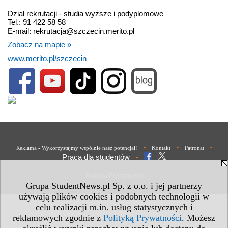
Dział rekrutacji - studia wyższe i podyplomowe
Tel.: 91 422 58 58
E-mail: rekrutacja@szczecin.merito.pl
Zobacz na mapie »
www.merito.pl/szczecin
•
•
•
Reklama - Wykorzystajmy wspólnie nasz potencjał!
Kontakt
Patronat
Praca dla studentów
•
Polityka Prywatności
Grupa StudentNews.pl Sp. z o.o. i jej partnerzy
używają plików cookies i podobnych technologii w
celu realizacji m.in. usług statystycznych i
reklamowych zgodnie z
Polityką Prywatności
. Możesz