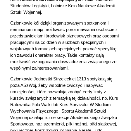
Studentów Logistyki, Lotnicze Koło Naukowe Akademii
Sztuki Wojennej.
Członkowie kół dzięki organizowanym spotkaniom i
seminariom mają możliwość porozmawiania osobiście z
przedstawicielami środowisk biznesowych oraz osobami
pracującymi na co dzień w służbach specjalnych i
wojskowych formacjach specjalnych, poznać specyfikę
ich zawodu i charakter pracy. Takie kontakty dają
możliwość wzbogacania doświadczenia związanego ze
wspólnymi zainteresowaniami.
Członkowie Jednostki Strzeleckiej 1313 spotykają się
poza ASzWoj, żeby wspólnie ćwiczyć i nabywać
umiejętności, które pozwalają zdobyć certyfikaty z
kursów związanych z tematyką tej działalności, np. Kurs
Ratownika Pola Walki lub Kurs Survivalu. W Studium
Wychowania Fizycznego i Sportu Akademii Sztuki
Wojennej działają liczne sekcje Akademickiego Związku
Sportowego, np.: szermierki, piłki nożnej, piłki siatkowej,
piłki ręcznej, koszykówki, pływania, karate i judo.