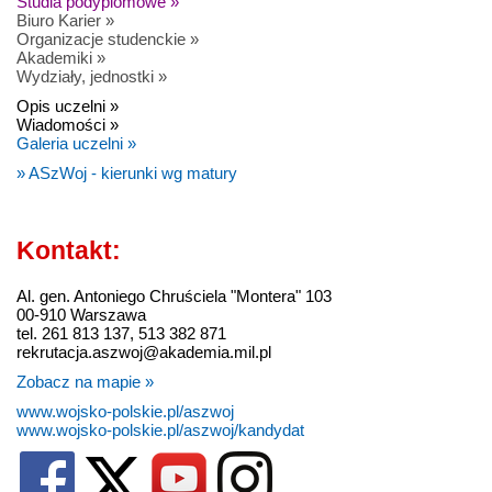
Studia podyplomowe »
Biuro Karier »
Organizacje studenckie »
Akademiki »
Wydziały, jednostki »
Opis uczelni »
Wiadomości »
Galeria uczelni »
» ASzWoj - kierunki wg matury
Kontakt:
Al. gen. Antoniego Chruściela "Montera" 103
00-910 Warszawa
tel. 261 813 137, 513 382 871
rekrutacja.aszwoj@akademia.mil.pl
Zobacz na mapie »
www.wojsko-polskie.pl/aszwoj
www.wojsko-polskie.pl/aszwoj/kandydat