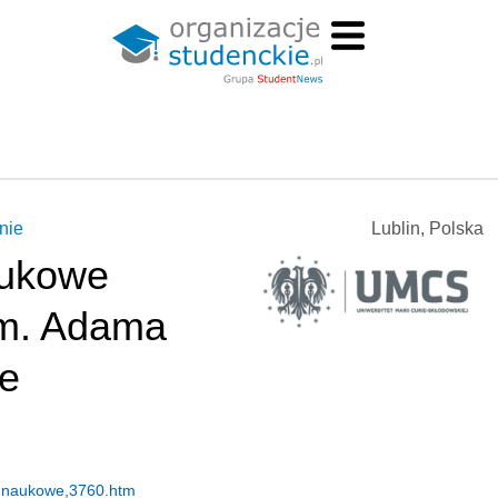
nie
Lublin, Polska
aukowe
m. Adama
ie
a-naukowe,3760.htm