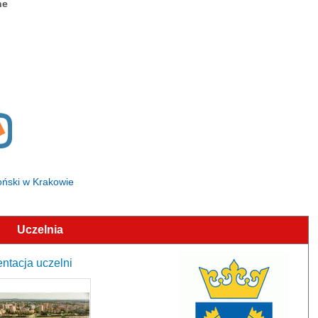
ne
loński w Krakowie
Uczelnia
entacja uczelni