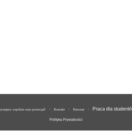
Praca dla student
•
•
•
ystajmy wspólnie nasz potencjał!
Kontakt
Patronat
Polityka Prywatności