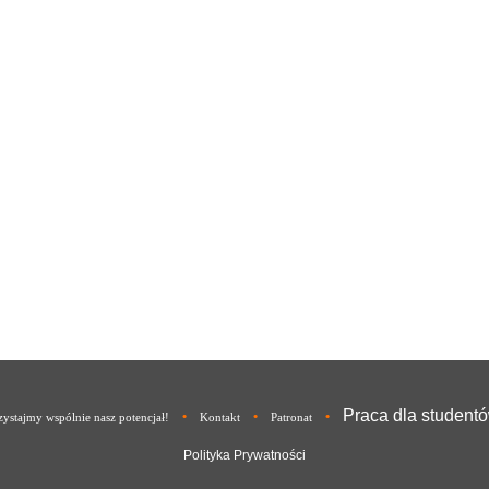
Praca dla student
•
•
•
ystajmy wspólnie nasz potencjał!
Kontakt
Patronat
Polityka Prywatności