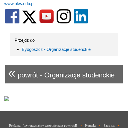
www.ukw.edu.pl
Przejdź do
Bydgoszcz - Organizacje studenckie
«
powrót - Organizacje studenckie
•
•
•
Reklama - Wykorzystajmy wspólnie nasz potencjał!
Kontakt
Patronat