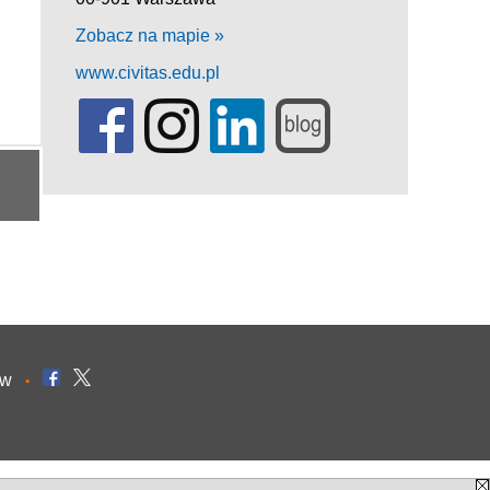
Zobacz na mapie »
www.civitas.edu.pl
ów
•