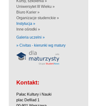
Kursy, szkolenia »
Uniwersytet III Wieku »
Biuro Karier »
Organizacje studenckie »
Instytucja »
Inne ośrodki »
Galeria uczelni »
» Civitas - kierunki wg matury
Kontakt:
Pałac Kultury i Nauki
plac Defilad 1
00-901 Warszawa