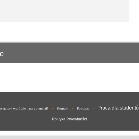
ie
Praca dla student
•
•
•
ystajmy wspólnie nasz potencjał!
Kontakt
Patronat
Polityka Prywatności