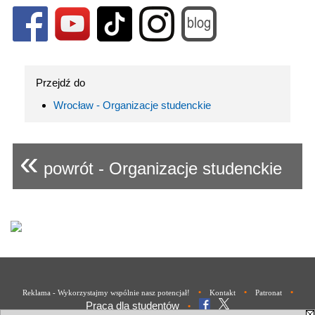
Przejdź do
Wrocław - Organizacje studenckie
«
powrót - Organizacje studenckie
•
•
•
Reklama - Wykorzystajmy wspólnie nasz potencjał!
Kontakt
Patronat
Praca dla studentów
•