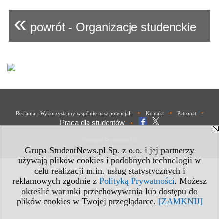
«
powrót - Organizacje studenckie
•
•
•
Reklama - Wykorzystajmy wspólnie nasz potencjał!
Kontakt
Patronat
Praca dla studentów
•
Polityka Prywatności
Grupa StudentNews.pl Sp. z o.o. i jej partnerzy
używają plików cookies i podobnych technologii w
celu realizacji m.in. usług statystycznych i
reklamowych zgodnie z
Polityką Prywatności
. Możesz
określić warunki przechowywania lub dostępu do
plików cookies w Twojej przeglądarce.
[ZAMKNIJ]