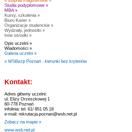
II stopnia magisterskie »
Studia podyplomowe »
MBA »
Kursy, szkolenia »
Biuro Karier »
Organizacje studenckie »
Wydziały, jednostki »
Inne ośrodki »
Opis uczelni »
Wiadomości »
Galeria uczelni »
» WSBezp Poznań - kierunki bez kryteriów
Kontakt:
Adres główny uczelni:
ul. Elizy Orzeszkowej 1
60-778 Poznań
infolinia: tel. 61/ 851 05 18
e-mail: rekrutacja.poznan@wsb.net.pl
Zobacz na mapie »
www.wsb.net.pl