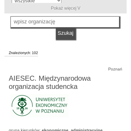
Pokaż więcej V
typ uczelni
status uczelni
Znalezionych: 102
Poznań
AIESEC. Międzynarodowa
organizacja studencka
grupa kierunków:
ekonomiczne, administracyjne